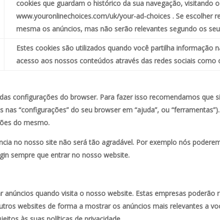
cookies que guardam o histórico da sua navegação, visitando o 
www.youronlinechoices.com/uk/your-ad-choices . Se escolher re
mesma os anúncios, mas não serão relevantes segundo os seus
Estes cookies são utilizados quando você partilha informação 
acesso aos nossos conteúdos através das redes sociais como 
 das configurações do browser. Para fazer isso recomendamos que s
 nas “configurações” do seu browser em “ajuda”, ou “ferramentas”).
ações do mesmo.
iência no nosso site não será tão agradável. Por exemplo nós poder
ogin sempre que entrar no nosso website.
ar anúncios quando visita o nosso website. Estas empresas poderão 
e outros websites de forma a mostrar os anúncios mais relevantes a 
eitos às suas políticas de privacidade.