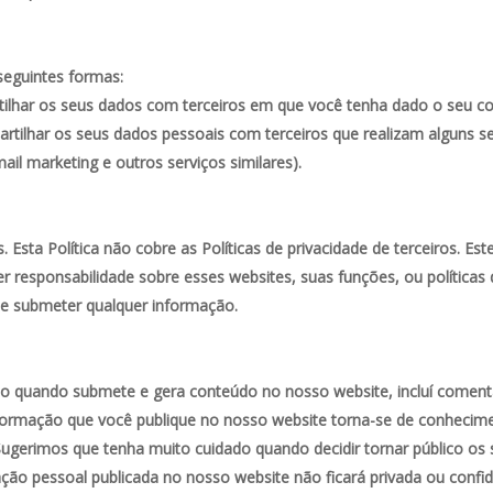
seguintes formas:
rtilhar os seus dados com terceiros em que você tenha dado o seu c
partilhar os seus dados pessoais com terceiros que realizam alguns 
ail marketing e outros serviços similares).
. Esta Política não cobre as Políticas de privacidade de terceiros. Es
r responsabilidade sobre esses websites, suas funções, ou políticas de
 de submeter qualquer informação.
co quando submete e gera conteúdo no nosso website, incluí comen
formação que você publique no nosso website torna-se de conhecimen
 Sugerimos que tenha muito cuidado quando decidir tornar público os
ão pessoal publicada no nosso website não ficará privada ou confide