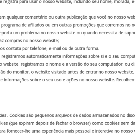
 registra para usar o nosso website, incluindo seu nome, morada, e
em qualquer comentário ou outra publicação que você no nosso webs
o programa de afiliados ou em outras promoções que corremos no n
eporta um problema no nosso website ou quando necessita de suport
faz compras no nosso website;
s contata por telefone, e-mail ou de outra forma.
registramos automaticamente informações sobre si e o seu comput
so website, registramos o nome e a versão do seu computador, ou dis
ão do monitor, o website visitado antes de entrar no nosso website,
e informações sobre o seu uso e ações no nosso website. Recolhem
es'. Cookies são pequenos arquivos de dados armazenados no disco 
ies (que expiram depois de fechar o browser) como cookies sem da
ra fornecer-lhe uma experiência mais pessoal e interativa no nosso 