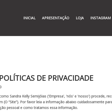
INICIAL
APRESENTAÇÃO
LOJA
INSTAGRAM
s POLÍTICAS DE PRIVACIDADE
0
ve como Sandra Kelly Semijóias ('Empresa', 'nós' e 'nosso') procede, r
om (O “Site”). Por favor leia a informação abaixo cuidadosamente pa
ção pessoal e como tratamos essa informação.