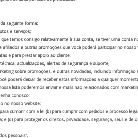
 da seguinte forma:
utos e serviços;
s que temos consigo relativamente à sua conta, se tiver uma conta n
e afiliados e outras promoções que você poderá participar no nosso 
as e para prestar apoio ao cliente;
técnica, actualizações, alertas de segurança e suporte;
keting sobre promoções, e outras novidades, incluindo informação 
. Você poderá deixar de receber estas informações a qualquer mome
nossa lista poderemos enviar e-mails não relacionados com marketi
 tenha conosco;
do no nosso website;
ara cumprir com a lei (b) para cumprir com pedidos e processo legais
; e (d) para proteger os direitos, privacidade, segurança, seus e de o
dos pessoais”.